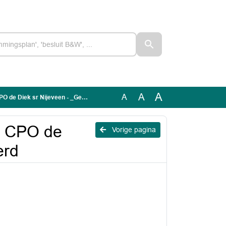
A
A
A
ek sr Nijeveen - _Geanonimiseerd
g CPO de
Vorige pagina
erd