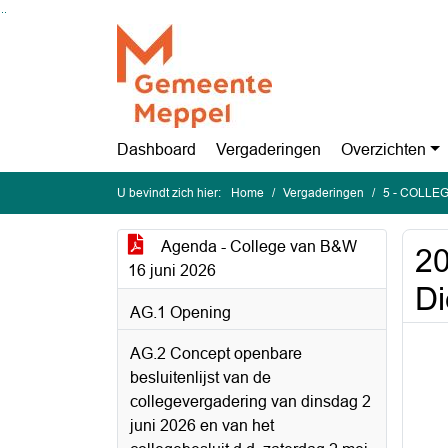
Ga naar de inhoud van deze pagina
Ga naar het zoeken
Ga naar het menu
Dashboard
Vergaderingen
Overzichten
U bevindt zich hier:
Home
Vergaderingen
5 - COLLEG
Agenda - College van B&W
20
16 juni 2026
Di
AG.1 Opening
AG.2 Concept openbare
besluitenlijst van de
collegevergadering van dinsdag 2
juni 2026 en van het