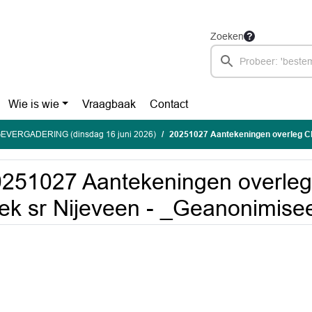
Zoeken
Wie is wie
Vraagbaak
Contact
EVERGADERING (dinsdag 16 juni 2026)
20251027 Aantekeningen overleg CPO de Di
251027 Aantekeningen overle
ek sr Nijeveen - _Geanonimise