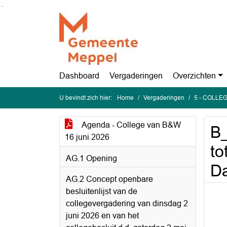
Ga naar de inhoud van deze pagina
Ga naar het zoeken
Ga naar het menu
Dashboard
Vergaderingen
Overzichten
U bevindt zich hier:
Home
Vergaderingen
5 - COLLEG
Agenda - College van B&W
B_
16 juni 2026
to
AG.1 Opening
Da
AG.2 Concept openbare
besluitenlijst van de
collegevergadering van dinsdag 2
juni 2026 en van het