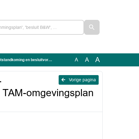
A
A
A
vorming TAM-omgevingsplan Danninge Erve Zuid 3
-
Vorige pagina
ng TAM-omgevingsplan