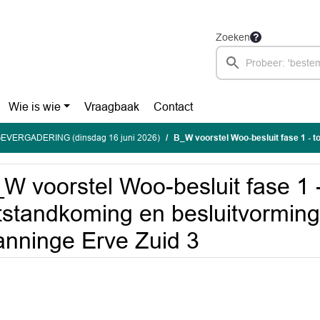
Zoeken
Wie is wie
Vraagbaak
Contact
EVERGADERING (dinsdag 16 juni 2026)
B_W voorstel Woo-besluit fase 1 - totstandkoming en besluit
W voorstel Woo-besluit fase 1 
tstandkoming en besluitvormi
nninge Erve Zuid 3