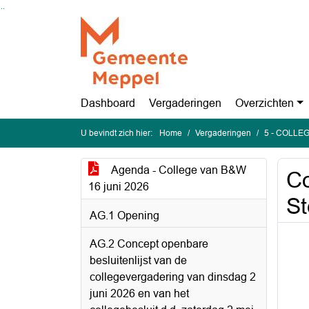
Ga naar de inhoud van deze pagina
Ga naar het zoeken
Ga naar het menu
Dashboard
Vergaderingen
Overzichten
U bevindt zich hier:
Home
Vergaderingen
5 - COLLEG
Agenda - College van B&W
Co
16 juni 2026
St
AG.1 Opening
AG.2 Concept openbare
besluitenlijst van de
collegevergadering van dinsdag 2
juni 2026 en van het