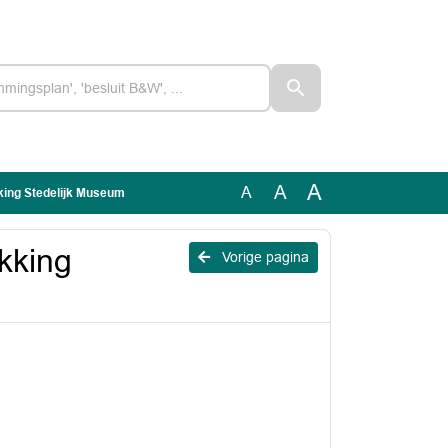
A
A
A
king Stedelijk Museum
kking
Vorige pagina