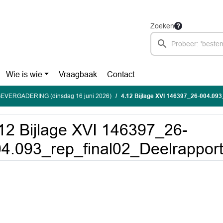
Zoeken
Wie is wie
Vraagbaak
Contact
EVERGADERING (dinsdag 16 juni 2026)
4.12 Bijlage XVI 146397_26-004.093_
12 Bijlage XVI 146397_26-
4.093_rep_final02_Deelrappor