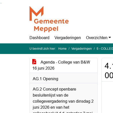
Ga naar de inhoud van deze pagina
Ga naar het zoeken
Ga naar het menu
Dashboard
Vergaderingen
Overzichten
U bevindt zich hier:
Home
Vergaderingen
5 - COLLEG
Agenda - College van B&W
4.
16 juni 2026
00
AG.1 Opening
AG.2 Concept openbare
besluitenlijst van de
collegevergadering van dinsdag 2
juni 2026 en van het