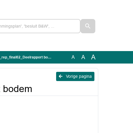
A
A
A
rep_final02_Deelrapport bodem
Vorige pagina
t bodem