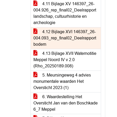
4.11 Bijlage XV 146397_26-
004.926_rep_final02_Deelrapport
landschap, cultuurhistorie en
archeologie
4.12 Bijlage XVI 146397_26-
004.093_rep_final02_Deelrapport
bodem
4.13 Bijlage XVII Waternotitie
Meppel Noord IV v 2.0
(Rho_20250189.008)
5. Meursingeweg 4 advies
monumentale waarden Het
Oversticht 2023 (1)
6. Waardestelling Het
Oversticht Jan van den Boschkade
6_7 Meppel