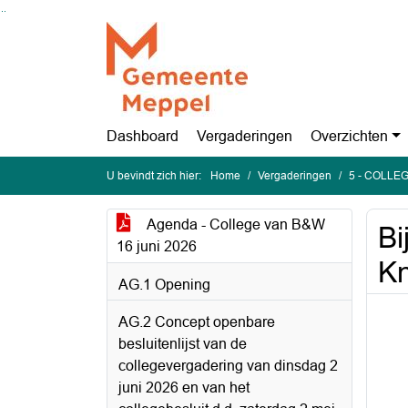
Ga naar de inhoud van deze pagina
Ga naar het zoeken
Ga naar het menu
Dashboard
Vergaderingen
Overzichten
U bevindt zich hier:
Home
Vergaderingen
5 - COLLEG
Agenda - College van B&W
Bi
16 juni 2026
K
AG.1 Opening
AG.2 Concept openbare
besluitenlijst van de
collegevergadering van dinsdag 2
juni 2026 en van het