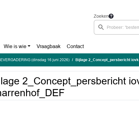
Zoeken
Wie is wie
Vraagbaak
Contact
EVERGADERING (dinsdag 16 juni 2026)
Bijlage 2_Concept_persbericht iov
jlage 2_Concept_persbericht io
narrenhof_DEF