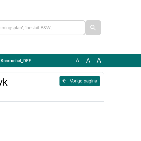
A
A
A
k Knarrenhof_DEF
vk
Vorige pagina