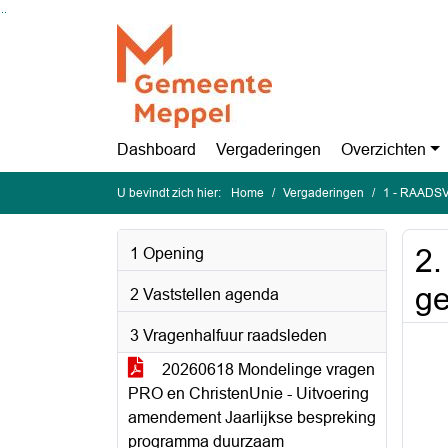
Ga naar de inhoud van deze pagina
Ga naar het zoeken
Ga naar het menu
Dashboard
Vergaderingen
Overzichten
U bevindt zich hier:
Home
Vergaderingen
1 - RAADSV
2.
1 Opening
g
2 Vaststellen agenda
3 Vragenhalfuur raadsleden
20260618 Mondelinge vragen
PRO en ChristenUnie - Uitvoering
amendement Jaarlijkse bespreking
programma duurzaam