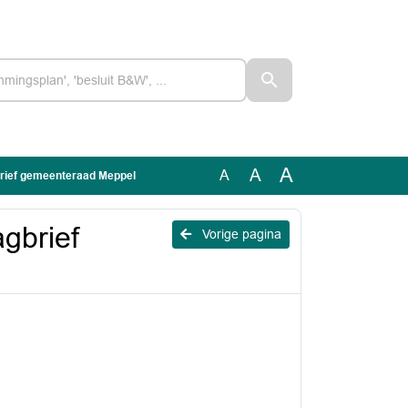
A
A
A
gbrief gemeenteraad Meppel
agbrief
Vorige pagina