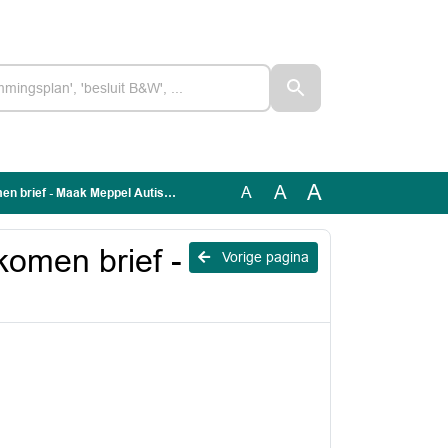
A
A
A
f - Maak Meppel Autisme Vriendelijk
komen brief -
Vorige pagina