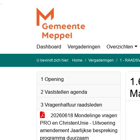
Ga naar de inhoud van deze pagina
Ga naar het zoeken
Ga naar het menu
Dashboard
Vergaderingen
Overzichten
U bevindt zich hier:
Home
Vergaderingen
1 - RAADSV
1.
1 Opening
Ma
2 Vaststellen agenda
3 Vragenhalfuur raadsleden
20260618 Mondelinge vragen
PRO en ChristenUnie - Uitvoering
amendement Jaarlijkse bespreking
programma duurzaam