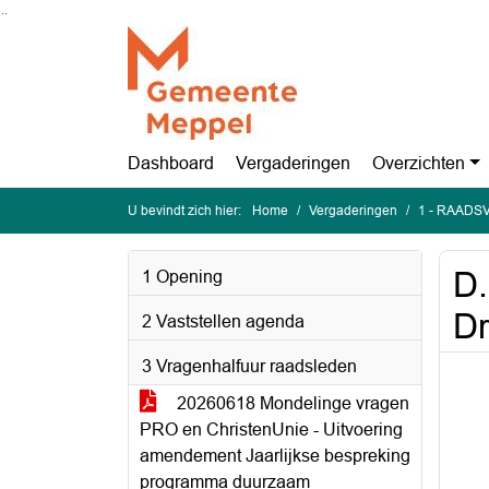
Ga naar de inhoud van deze pagina
Ga naar het zoeken
Ga naar het menu
Dashboard
Vergaderingen
Overzichten
U bevindt zich hier:
Home
Vergaderingen
1 - RAADSV
D.
1 Opening
Dr
2 Vaststellen agenda
3 Vragenhalfuur raadsleden
20260618 Mondelinge vragen
PRO en ChristenUnie - Uitvoering
amendement Jaarlijkse bespreking
programma duurzaam