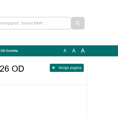
A
A
A
6 OD Drenthe
026 OD
Vorige pagina