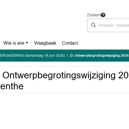
Zoeken
Wie is wie
Vraagbaak
Contact
ERGADERING (donderdag 18 juni 2026)
D. Ontwerpbegrotingswijziging 202
 Ontwerpbegrotingswijziging 2
enthe