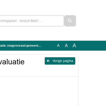
A
A
A
ie Jongerenraad gemeente Meppel
valuatie
Vorige pagina