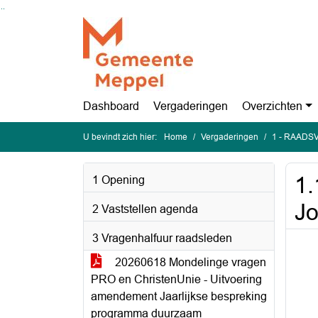
Ga naar de inhoud van deze pagina
Ga naar het zoeken
Ga naar het menu
Dashboard
Vergaderingen
Overzichten
U bevindt zich hier:
Home
Vergaderingen
1 - RAADSV
1.
1 Opening
J
2 Vaststellen agenda
3 Vragenhalfuur raadsleden
20260618 Mondelinge vragen
PRO en ChristenUnie - Uitvoering
amendement Jaarlijkse bespreking
programma duurzaam