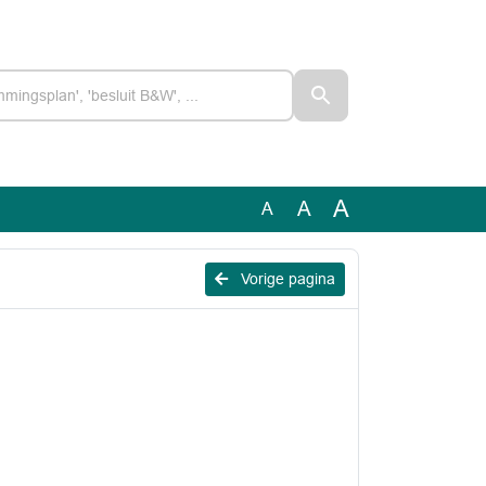
A
A
A
Vorige pagina