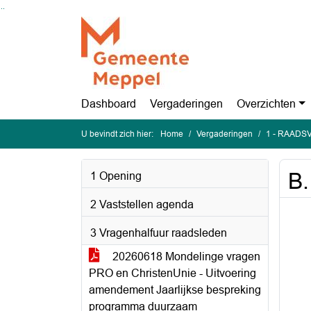
Ga naar de inhoud van deze pagina
Ga naar het zoeken
Ga naar het menu
Dashboard
Vergaderingen
Overzichten
U bevindt zich hier:
Home
Vergaderingen
1 - RAADSV
B.
1 Opening
2 Vaststellen agenda
3 Vragenhalfuur raadsleden
20260618 Mondelinge vragen
PRO en ChristenUnie - Uitvoering
amendement Jaarlijkse bespreking
programma duurzaam