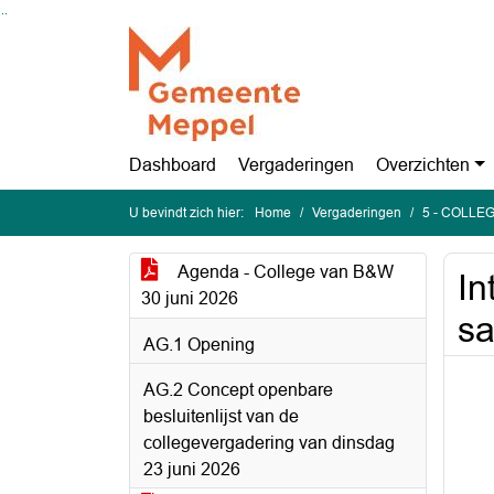
Ga naar de inhoud van deze pagina
Ga naar het zoeken
Ga naar het menu
Dashboard
Vergaderingen
Overzichten
U bevindt zich hier:
Home
Vergaderingen
5 - COLLEG
Agenda - College van B&W
In
30 juni 2026
s
AG.1 Opening
AG.2 Concept openbare
besluitenlijst van de
collegevergadering van dinsdag
23 juni 2026