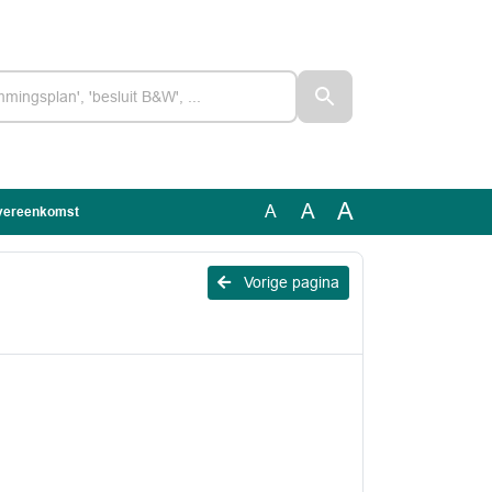
A
A
A
overeenkomst
Vorige pagina