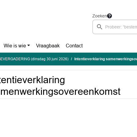
Zoeken
Wie is wie
Vraagbaak
Contact
EVERGADERING (dinsdag 30 juni 2026)
Intentieverklaring samenwerkings
tentieverklaring
amenwerkingsovereenkomst