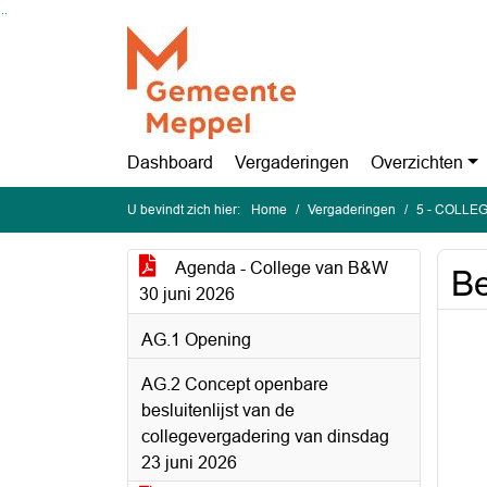
Ga naar de inhoud van deze pagina
Ga naar het zoeken
Ga naar het menu
Dashboard
Vergaderingen
Overzichten
U bevindt zich hier:
Home
Vergaderingen
5 - COLLEG
Agenda - College van B&W
Be
30 juni 2026
AG.1 Opening
AG.2 Concept openbare
besluitenlijst van de
collegevergadering van dinsdag
23 juni 2026