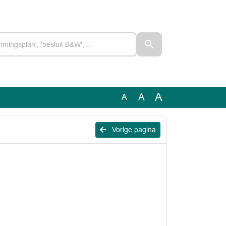
A
A
A
Vorige pagina