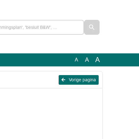
A
A
A
Vorige pagina