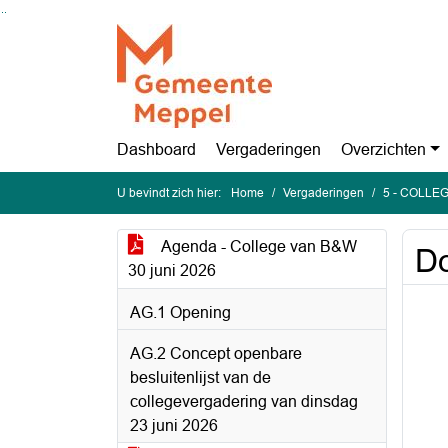
Ga naar de inhoud van deze pagina
Ga naar het zoeken
Ga naar het menu
Dashboard
Vergaderingen
Overzichten
U bevindt zich hier:
Home
Vergaderingen
5 - COLLEG
Agenda - College van B&W
Do
30 juni 2026
AG.1 Opening
AG.2 Concept openbare
besluitenlijst van de
collegevergadering van dinsdag
23 juni 2026