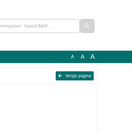
A
A
A
Vorige pagina