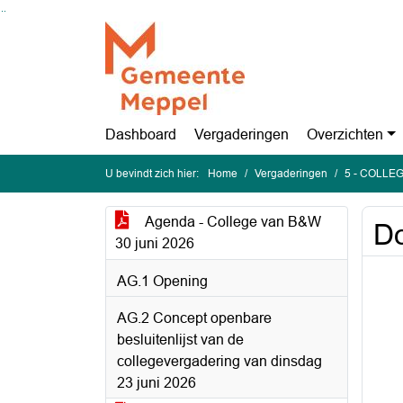
Ga naar de inhoud van deze pagina
Ga naar het zoeken
Ga naar het menu
Dashboard
Vergaderingen
Overzichten
U bevindt zich hier:
Home
Vergaderingen
5 - COLLEG
Agenda - College van B&W
Do
30 juni 2026
AG.1 Opening
AG.2 Concept openbare
besluitenlijst van de
collegevergadering van dinsdag
23 juni 2026