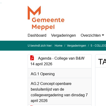
Ga naar de inhoud van deze pagina
Ga naar het zoeken
Ga naar het menu
Dashboard
Vergaderingen
Overzichten
U bevindt zich hier:
Home
Vergaderingen
5 - COLLEG
Agenda - College van B&W
TA
14 april 2026
AG.1 Opening
AG.2 Concept openbare
besluitenlijst van de
collegevergadering van dinsdag 7
april 2026