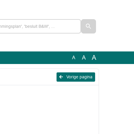
A
A
A
Vorige pagina