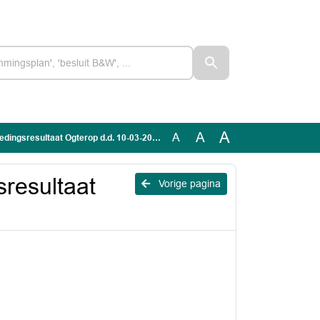
A
A
A
edingsresultaat Ogterop d.d. 10-03-2026
sresultaat
Vorige pagina