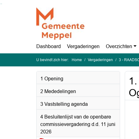
Ga naar de inhoud van deze pagina
Ga naar het zoeken
Ga naar het menu
Dashboard
Vergaderingen
Overzichten
U bevindt zich hier:
Home
Vergaderingen
3 - RAADSC
1.
1 Opening
Og
2 Mededelingen
3 Vaststelling agenda
4 Besluitenlijst van de openbare
commissievergadering d.d. 11 juni
2026