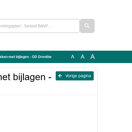
A
A
A
ukken met bijlagen - OD Drenthe
et bijlagen -
Vorige pagina