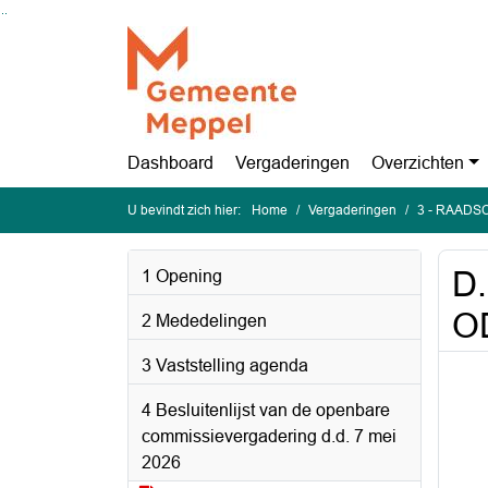
Ga naar de inhoud van deze pagina
Ga naar het zoeken
Ga naar het menu
Dashboard
Vergaderingen
Overzichten
U bevindt zich hier:
Home
Vergaderingen
3 - RAADSC
D.
1 Opening
O
2 Mededelingen
3 Vaststelling agenda
4 Besluitenlijst van de openbare
commissievergadering d.d. 7 mei
2026