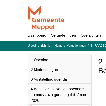
Ga naar de inhoud van deze pagina
Ga naar het zoeken
Ga naar het menu
Dashboard
Vergaderingen
Overzichten
U bevindt zich hier:
Home
Vergaderingen
3 - RAADSC
2.
1 Opening
Be
2 Mededelingen
3 Vaststelling agenda
4 Besluitenlijst van de openbare
commissievergadering d.d. 7 mei
2026