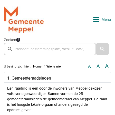
Ga naar de inhoud van deze pagina
Ga naar het zoeken
Ga naar het menu
Menu
Zoeken
A
A
A
U bevindt zich hier:
Home
Wie is wie
1. Gemeenteraadsleden
Een raadslid is een door de inwoners van Meppel gekozen
volksvertegenwoordiger. Samen vormen de 25
gemeenteraadsleden de gemeenteraad van Meppel. De raad
is het hoogste lokale orgaan of anders gezegd de
opdrachtgever.