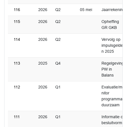
116
2026
Q2
05 mei
Jaarrekening
115
2026
Q2
Opheffing
GR GKB
114
2026
Q2
Vervolg op
impulsgelde
n 2025
113
2025
Q4
Regelgeving
PW in
Balans
112
2026
Q1
Evaluatie/mo
nitor
programma
duurzaam
111
2026
Q1
Informatie of
besluitvormi