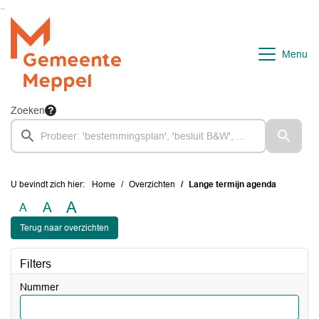
Ga naar de inhoud van deze pagina
Ga naar het zoeken
Ga naar het menu
Menu
Zoeken
U bevindt zich hier:
Home
Overzichten
Lange termijn agenda
A
A
A
Terug naar overzichten
Filters
Nummer