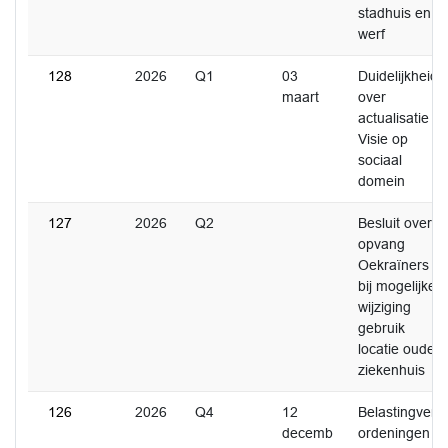
stadhuis en
werf
128
2026
Q1
03
Duidelijkheid
maart
over
actualisatie
Visie op
sociaal
domein
127
2026
Q2
Besluit over
opvang
Oekraïners
bij mogelijke
wijziging
gebruik
locatie oude
ziekenhuis
126
2026
Q4
12
Belastingver
decemb
ordeningen