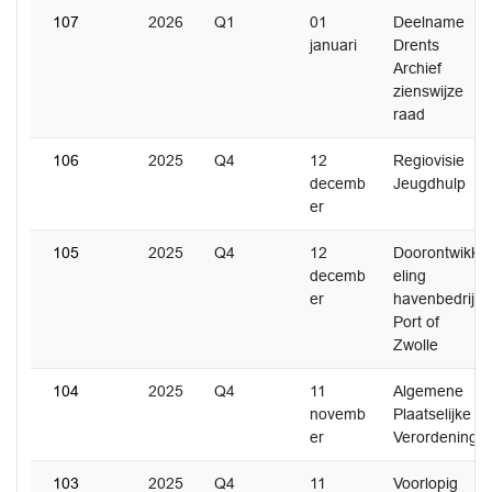
107
2026
Q1
01
Deelname
januari
Drents
Archief
zienswijze
raad
106
2025
Q4
12
Regiovisie
decemb
Jeugdhulp
er
105
2025
Q4
12
Doorontwikk
decemb
eling
er
havenbedrijf
Port of
Zwolle
104
2025
Q4
11
Algemene
novemb
Plaatselijke
er
Verordening
103
2025
Q4
11
Voorlopig