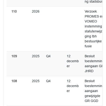
ng stadsbus
110
2026
Verzoek
PROMES en
VOMEO
instemming
statutenwijzi
ging tbh
bestuurlijke
fusie
109
2025
Q4
12
Besluit
decemb
toestemming
er
aangaan GR
JHRD
108
2025
Q4
12
Besluit
decemb
toestemming
er
aangaan
gewijzigde
GR GGD