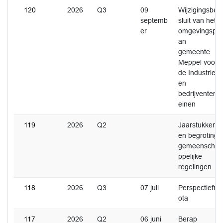
120
2026
Q3
09
Wijzigingsbe
septemb
sluit van het
er
omgevingspl
an
gemeente
Meppel voor
de Industrie-
en
bedrijventerr
einen
119
2026
Q2
Jaarstukken
en begroting
gemeenscha
ppelijke
regelingen
118
2026
Q3
07 juli
Perspectiefn
ota
117
2026
Q2
06 juni
Berap