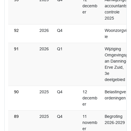
decemb
accountants
er
controle
2025
92
2026
Q4
Woonzorgvis
ie
91
2026
Q1
Wijziging
Omgevingspl
an Danninge
Erve Zuid,
3e
deelgebied
90
2025
Q4
12
Belastingver
decemb
ordeningen
er
89
2025
Q4
11
Begroting
novemb
2026-2029
er