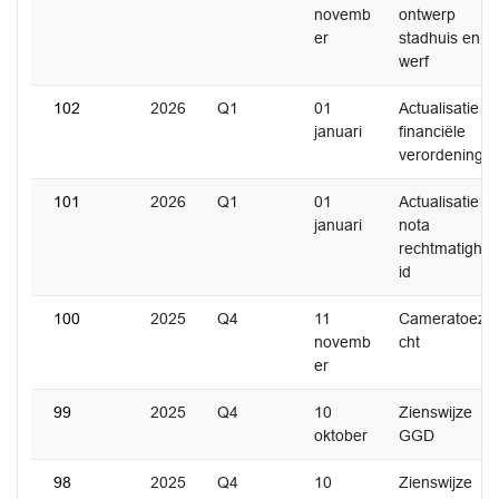
novemb
ontwerp
er
stadhuis en
werf
102
2026
Q1
01
Actualisatie
januari
financiële
verordening
101
2026
Q1
01
Actualisatie
januari
nota
rechtmatighe
id
100
2025
Q4
11
Cameratoezi
novemb
cht
er
99
2025
Q4
10
Zienswijze
oktober
GGD
98
2025
Q4
10
Zienswijze