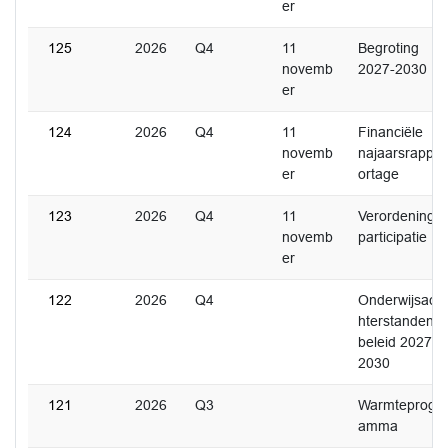
er
125
2026
Q4
11
Begroting
novemb
2027-2030
er
124
2026
Q4
11
Financiële
novemb
najaarsrapp
er
ortage
123
2026
Q4
11
Verordening
novemb
participatie
er
122
2026
Q4
Onderwijsac
hterstanden
beleid 2027-
2030
121
2026
Q3
Warmteprogr
amma