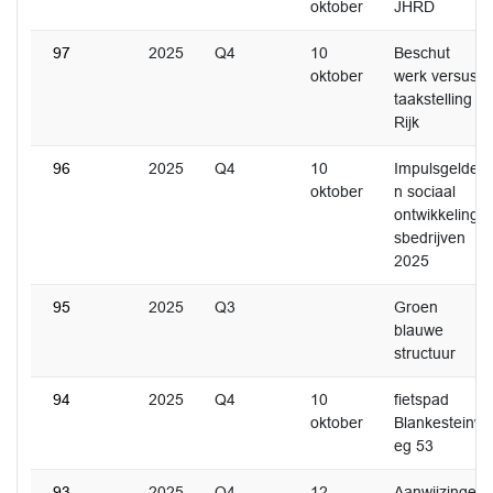
oktober
JHRD
97
2025
Q4
10
Beschut
oktober
werk versus
taakstelling
Rijk
96
2025
Q4
10
Impulsgelde
oktober
n sociaal
ontwikkeling
sbedrijven
2025
95
2025
Q3
Groen
blauwe
structuur
94
2025
Q4
10
fietspad
oktober
Blankesteinw
eg 53
93
2025
Q4
12
Aanwijzingen