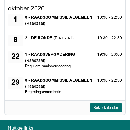
oktober 2026
donderdag 1 oktober 2026
3 - RAADSCOMMISSIE ALGEMEEN
19:30 - 22:30
1
(Raadzaal)
donderdag 8 oktober 2026
2 - DE RONDE
(Raadzaal)
19:30 - 22:30
8
donderdag 22 oktober 2026
1 - RAADSVERGADERING
19:30 - 23:00
22
(Raadzaal)
Reguliere raadsvergadering
donderdag 29 oktober 2026
3 - RAADSCOMMISSIE ALGEMEEN
19:30 - 22:30
29
(Raadzaal)
Begrotingscommissie
Bekijk kalender
Nuttige links