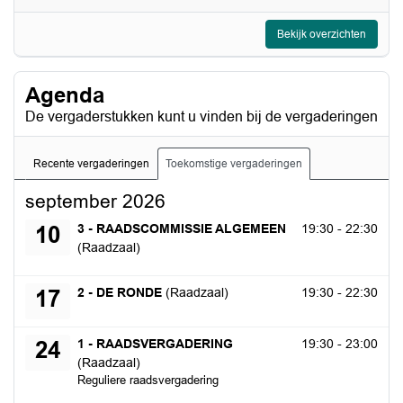
Bekijk overzichten
Agenda
De vergaderstukken kunt u vinden bij de vergaderingen
Recente vergaderingen
Toekomstige vergaderingen
september 2026
donderdag 10 september 2026
3 - RAADSCOMMISSIE ALGEMEEN
19:30 - 22:30
10
(Raadzaal)
donderdag 17 september 2026
2 - DE RONDE
(Raadzaal)
19:30 - 22:30
17
donderdag 24 september 2026
1 - RAADSVERGADERING
19:30 - 23:00
24
(Raadzaal)
Reguliere raadsvergadering