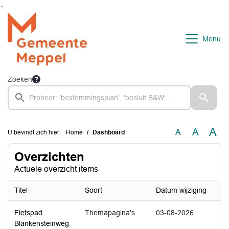
Ga naar de inhoud van deze pagina
Ga naar het zoeken
Ga naar het menu
Menu
Zoeken
A
A
A
U bevindt zich hier:
Home
Dashboard
Overzichten
Actuele overzicht items
Titel
Soort
Datum wijziging
Fietspad
Themapagina's
03-08-2026
Blankensteinweg