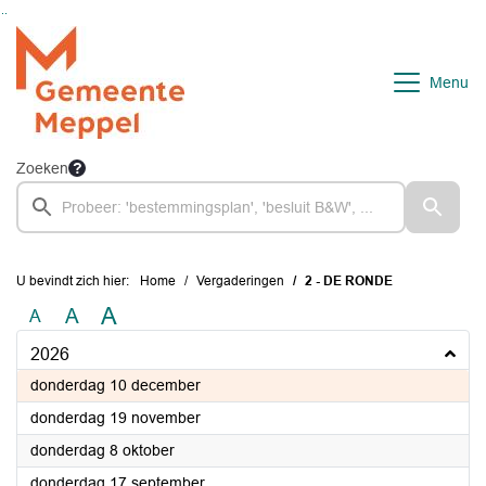
Ga naar de inhoud van deze pagina
Ga naar het zoeken
Ga naar het menu
Menu
Zoeken
U bevindt zich hier:
Home
Vergaderingen
2 - DE RONDE
A
A
A
2026
2026
donderdag 10 december
2026
donderdag 19 november
2026
donderdag 8 oktober
2026
donderdag 17 september