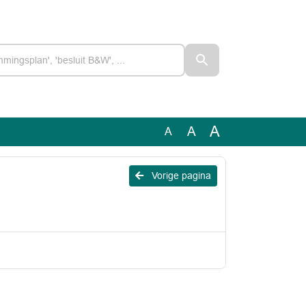
A
A
A
Vorige pagina