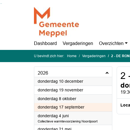
Ga naar de inhoud van deze pagina
Ga naar het zoeken
Ga naar het menu
Dashboard
Vergaderingen
Overzichten
U bevindt zich hier:
Home
Vergaderingen
2 - DE RO
2026
2
2026
donderdag 10 december
do
2026
donderdag 19 november
19:3
2026
donderdag 8 oktober
Loca
2026
donderdag 17 september
2026
donderdag 4 juni
Collectieve warmtevoorziening Noordpoort
2026
donderdag 21 mei