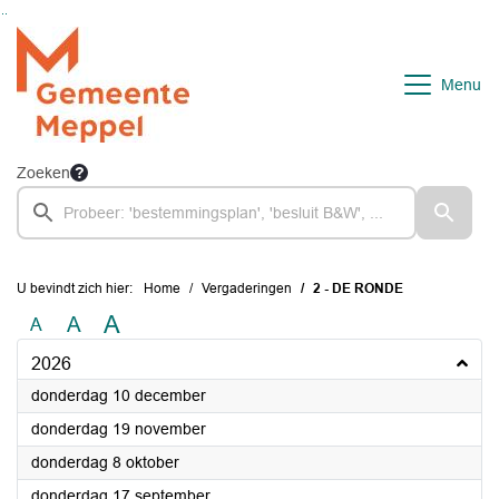
Ga naar de inhoud van deze pagina
Ga naar het zoeken
Ga naar het menu
Menu
Zoeken
U bevindt zich hier:
Home
Vergaderingen
2 - DE RONDE
A
A
A
2026
2026
donderdag 10 december
2026
donderdag 19 november
2026
donderdag 8 oktober
2026
donderdag 17 september