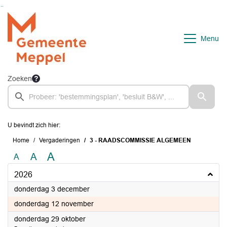
Ga naar de inhoud van deze pagina
Ga naar het zoeken
Ga naar het menu
Menu
Zoeken
U bevindt zich hier:
Home
Vergaderingen
3 - RAADSCOMMISSIE ALGEMEEN
A
A
A
2026
2026
donderdag 3 december
2026
donderdag 12 november
2026
donderdag 29 oktober