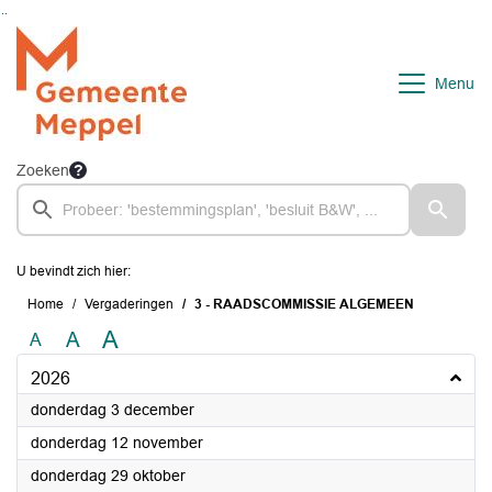
Ga naar de inhoud van deze pagina
Ga naar het zoeken
Ga naar het menu
Menu
Zoeken
U bevindt zich hier:
Home
Vergaderingen
3 - RAADSCOMMISSIE ALGEMEEN
A
A
A
2026
2026
donderdag 3 december
2026
donderdag 12 november
2026
donderdag 29 oktober