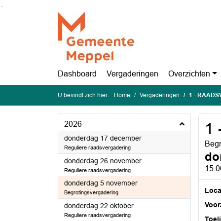
Ga naar de inhoud van deze pagina
Ga naar het zoeken
Ga naar het menu
Dashboard
Vergaderingen
Overzichten
U bevindt zich hier:
Home
Vergaderingen
1 - RAAD
2026
1
2026
donderdag 17 december
Begr
Reguliere raadsvergadering
do
2026
donderdag 26 november
15:0
Reguliere raadsvergadering
2026
donderdag 5 november
Loca
Begrotingsvergadering
Voorz
2026
donderdag 22 oktober
Reguliere raadsvergadering
Toel