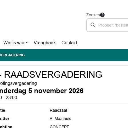
Zoeken
Wie is wie
Vraagbaak
Contact
SVERGADERING
 - RAADSVERGADERING
otingsvergadering
nderdag 5 november 2026
0 - 23:00
tie
Raadzaal
itter
A. Maathuis
ichting
CONCEPT