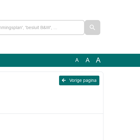
A
A
A
Vorige pagina