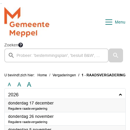
Ga naar de inhoud van deze pagina
Ga naar het zoeken
Ga naar het menu
Menu
Zoeken
U bevindt zich hier:
Home
Vergaderingen
1 - RAADSVERGADERING
A
A
A
2026
2026
donderdag 17 december
Reguliere raadsvergadering
2026
donderdag 26 november
Reguliere raadsvergadering
2026
donderdag 5 november