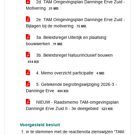
2d. TAM Omgevingsplan Danninge Erve Zuid -
Motivering
21 MB
2e. TAM Omgevingsplan Danninge Erve Zuid -
Bijlagen bij de motivering
75 MB
3a. Beleidsregel Uiterlijk en plaatsing
bouwwerken
11 MB
3b. Beleidsregel Natuurinclusief bouwen
414 KB
4. Memo overzicht participatie
4 MB
5. Getekende begrotingswijziging 2026-3 -
Danninge Erve
494 KB
NIEUW - Raadsmemo TAM-omgevingsplan
Danninge Erve Zuid II - 3e deelgebied
523 KB
Voorgesteld besluit
in te stemmen met de reactienota zienswijzen 'TAM-