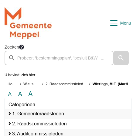
Ga naar de inhoud van deze pagina
Ga naar het zoeken
Ga naar het menu
Menu
Zoeken
U bevindt zich hier:
Home
Wie is wie
2. Raadscommissieleden
Wieringa, M.E. (Martijn)
A
A
A
Categorieën
1. Gemeenteraadsleden
2. Raadscommissieleden
3. Auditcommissieleden