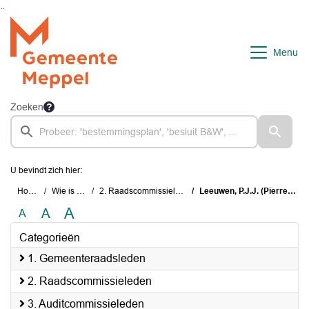
Ga naar de inhoud van deze pagina
Ga naar het zoeken
Ga naar het menu
Menu
Zoeken
U bevindt zich hier:
Home
Wie is wie
2. Raadscommissieleden
Leeuwen, P.J.J. (Pierre) van
A
A
A
Categorieën
1. Gemeenteraadsleden
2. Raadscommissieleden
3. Auditcommissieleden