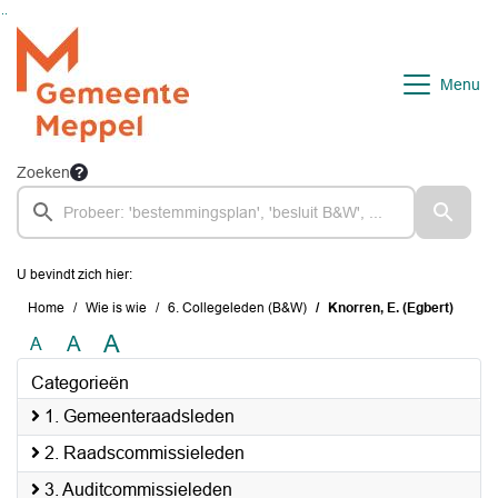
Ga naar de inhoud van deze pagina
Ga naar het zoeken
Ga naar het menu
Menu
Zoeken
U bevindt zich hier:
Home
Wie is wie
6. Collegeleden (B&W)
Knorren, E. (Egbert)
A
A
A
Categorieën
1. Gemeenteraadsleden
2. Raadscommissieleden
3. Auditcommissieleden