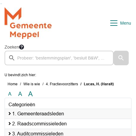
Ga naar de inhoud van deze pagina
Ga naar het zoeken
Ga naar het menu
Menu
Zoeken
U bevindt zich hier:
Home
Wie is wie
4. Fractievoorzitters
Lucas, H. (Haralt)
A
A
A
Categorieën
1. Gemeenteraadsleden
2. Raadscommissieleden
3. Auditcommissieleden