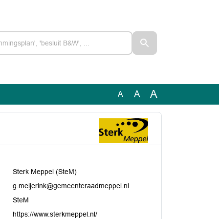
A
A
A
Sterk Meppel (SteM)
g.meijerink@gemeenteraadmeppel.nl
SteM
https://www.sterkmeppel.nl/