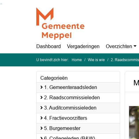
Ga naar de inhoud van deze pagina
Ga naar het zoeken
Ga naar het menu
Dashboard
Vergaderingen
Overzichten
U bevindt zich hier:
Home
Wie is wie
2. Raadscommis
Categorieën
M
1. Gemeenteraadsleden
2. Raadscommissieleden
3. Auditcommissieleden
4. Fractievoorzitters
5. Burgemeester
6. Collegeleden (B&W)