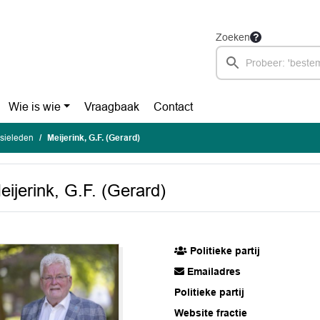
Zoeken
Wie is wie
Vraagbaak
Contact
sieleden
Meijerink, G.F. (Gerard)
eijerink, G.F. (Gerard)
Politieke partij
Emailadres
Politieke partij
Website fractie