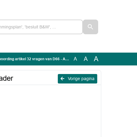
A
A
A
artikel 32 vragen van D66 - ACM-prioriteringskader
ader
Vorige pagina