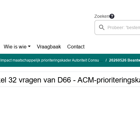
Zoeken
Wie is wie
Vraagbaak
Contact
Impact maatschappelijk prioriteringskader Autoriteit Consument en Markt (netcongestie)
20260526 Beantwoording 
el 32 vragen van D66 - ACM-prioriteringsk