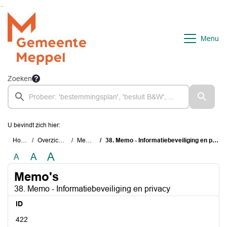
Ga naar de inhoud van deze pagina
Ga naar het zoeken
Ga naar het menu
Menu
Zoeken
U bevindt zich hier:
Home
Overzichten
Memo's
38. Memo - Informatiebeveiliging en privacy
A
A
A
Memo's
38. Memo - Informatiebeveiliging en privacy
ID
422