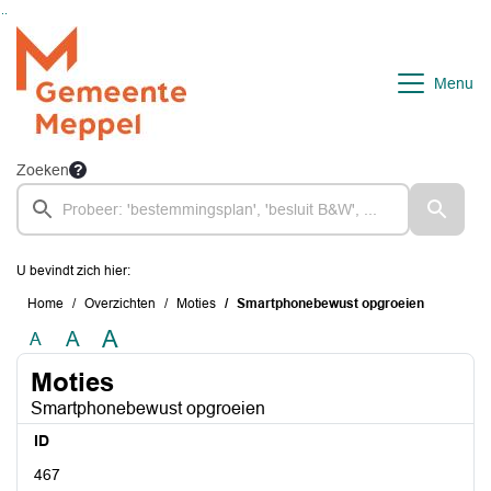
Ga naar de inhoud van deze pagina
Ga naar het zoeken
Ga naar het menu
Menu
Zoeken
U bevindt zich hier:
Home
Overzichten
Moties
Smartphonebewust opgroeien
A
A
A
Moties
Smartphonebewust opgroeien
ID
467