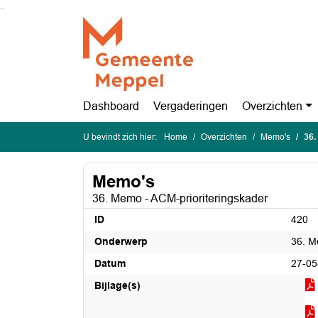
Ga naar de inhoud van deze pagina
Ga naar het zoeken
Ga naar het menu
Dashboard
Vergaderingen
Overzichten
U bevindt zich hier:
Home
Overzichten
Memo's
36.
Memo's
36. Memo - ACM-prioriteringskader
ID
420
Onderwerp
36. M
Datum
27-05
Bijlage(s)