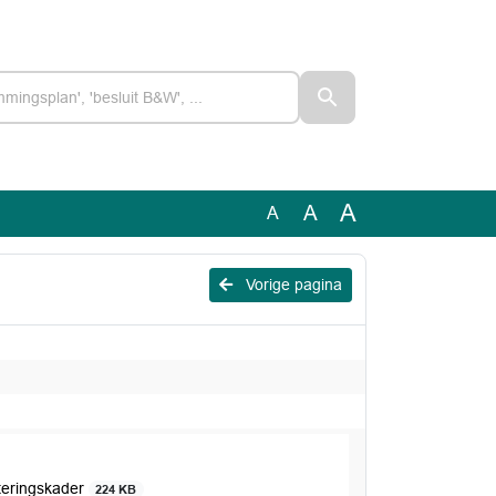
A
A
A
Vorige pagina
iteringskader
224 KB