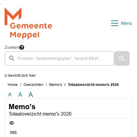
Ga naar de inhoud van deze pagina
Ga naar het zoeken
Ga naar het menu
Menu
Zoeken
U bevindt zich hier:
Home
Overzichten
Memo's
Totaaloverzicht memo's 2026
A
A
A
Memo's
Totaaloverzicht memo's 2026
ID
386