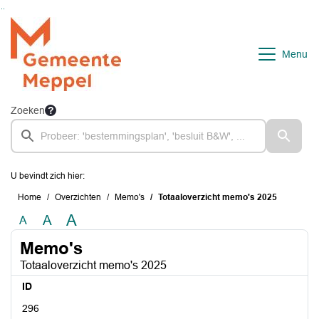
Ga naar de inhoud van deze pagina
Ga naar het zoeken
Ga naar het menu
Menu
Zoeken
U bevindt zich hier:
Home
Overzichten
Memo's
Totaaloverzicht memo's 2025
A
A
A
Memo's
Totaaloverzicht memo's 2025
ID
296