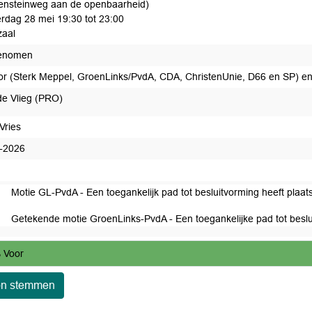
ensteinweg aan de openbaarheid)
rdag 28 mei 19:30 tot 23:00
aal
enomen
or (Sterk Meppel, GroenLinks/PvdA, CDA, ChristenUnie, D66 en SP) en
de Vlieg (PRO)
Vries
-2026
Motie GL-PvdA - Een toegankelijk pad tot besluitvorming heeft pla
Getekende motie GroenLinks-PvdA - Een toegankelijke pad tot besl
 Voor
on stemmen