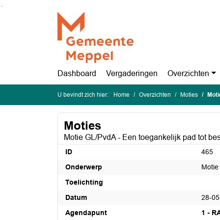
Ga naar de inhoud van deze pagina
Ga naar het zoeken
Ga naar het menu
Dashboard
Vergaderingen
Overzichten
U bevindt zich hier:
Home
Overzichten
Moties
Motie
Moties
Motie GL/PvdA - Een toegankelijk pad tot be
ID
465
Onderwerp
Motie
Toelichting
Datum
28-05
Agendapunt
1 - 