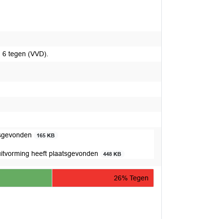
 6 tegen (VVD).
atsgevonden
165 KB
uitvorming heeft plaatsgevonden
448 KB
26% Tegen