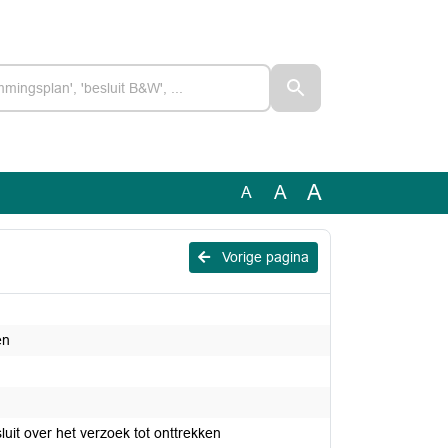
A
A
A
Vorige pagina
en
uit over het verzoek tot onttrekken