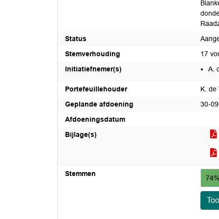
Blank
donde
Raadz
Status
Aang
Stemverhouding
17 vo
Initiatiefnemer(s)
A. 
Portefeuillehouder
K. de 
Geplande afdoening
30-09
Afdoeningsdatum
Bijlage(s)
Stemmen
74%
To