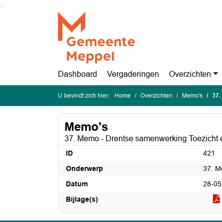
Ga naar de inhoud van deze pagina
Ga naar het zoeken
Ga naar het menu
Dashboard
Vergaderingen
Overzichten
U bevindt zich hier:
Home
Overzichten
Memo's
37.
Memo's
37. Memo - Drentse samenwerking Toezicht
ID
421
Onderwerp
37. M
Datum
28-05
Bijlage(s)