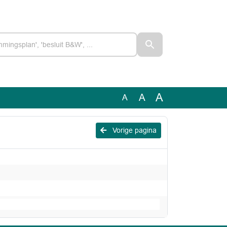
A
A
A
Vorige pagina