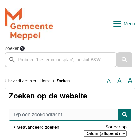
Ga naar de inhoud van deze pagina
Ga naar het zoeken
Ga naar het menu
Menu
Zoeken
A
A
A
U bevindt zich hier:
Home
Zoeken
Zoeken op de website
Typ een zoekopdracht
Sorteer op
Geavanceerd zoeken