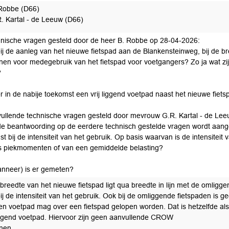
Robbe (D66)
. Kartal - de Leeuw (D66)
hnische vragen gesteld door de heer B. Robbe op 28-04-2026:
 bij de aanleg van het nieuwe fietspad aan de Blankensteinweg, bij d
ijnen voor medegebruik van het fietspad voor voetgangers? Zo ja wat zijn 
?
er in de nabije toekomst een vrij liggend voetpad naast het nieuwe fiet
vullende technische vragen gesteld door mevrouw G.R. Kartal - de Le
 de beantwoording op de eerdere technisch gestelde vragen wordt aa
st bij de intensiteit van het gebruik. Op basis waarvan is de intensiteit 
ns piekmomenten of van een gemiddelde belasting?
anneer) is er gemeten?
 breedte van het nieuwe fietspad ligt qua breedte in lijn met de oml
ij de intensiteit van het gebruik. Ook bij de omliggende fietspaden is g
en voetpad mag over een fietspad gelopen worden. Dat is hetzelfde als
ggend voetpad. Hiervoor zijn geen aanvullende CROW
jnen.