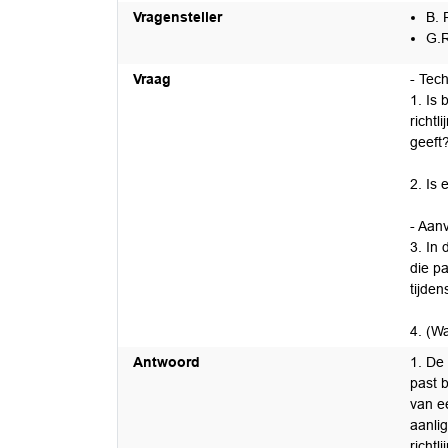
Vragensteller
B. 
G.R
Vraag
- Tec
1. Is
richtl
geeft
2. Is 
- Aan
3. In
die pa
tijde
4. (W
Antwoord
1. De
past b
van e
aanli
richtli