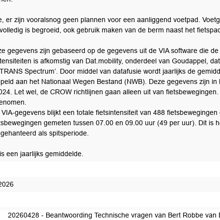
e, er zijn vooralsnog geen plannen voor een aanliggend voetpad. Voet
volledig is begroeid, ook gebruik maken van de berm naast het fietspa
ze gegevens zijn gebaseerd op de gegevens uit de VIA software die de
intensiteiten is afkomstig van Dat.mobility, onderdeel van Goudappel, d
TRANS Spectrum’. Door middel van datafusie wordt jaarlijks de gemidd
peld aan het Nationaal Wegen Bestand (NWB). Deze gegevens zijn in li
024. Let wel, de CROW richtlijnen gaan alleen uit van fietsbewegingen.
enomen.
 VIA-gegevens blijkt een totale fietsintensiteit van 488 fietsbewegingen
etsbewegingen gemeten tussen 07.00 en 09.00 uur (49 per uur). Dit is h
 gehanteerd als spitsperiode.
 is een jaarlijks gemiddelde.
2026
ntwoord
20260428 - Beantwoording Technische vragen van Bert Robbe van 