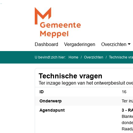
Ga naar de inhoud van deze pagina
Ga naar het zoeken
Ga naar het menu
Dashboard
Vergaderingen
Overzichten
U bevindt zich hier:
Home
Overzichten
Technische vr
Technische vragen
Ter inzage leggen van het ontwerpbesluit ov
ID
16
Onderwerp
Ter i
Agendapunt
3 - 
Blank
donde
Raadz