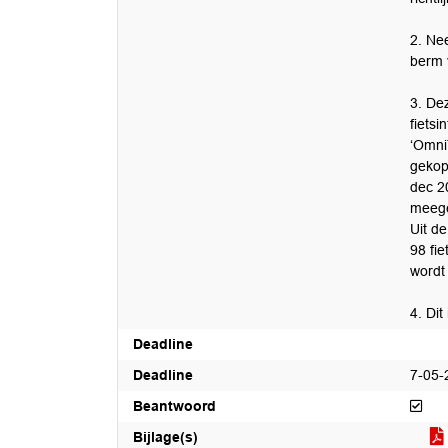
2. Ne
berm 
3. De
fiets
‘Omni
gekop
dec 2
meeg
Uit de
98 fi
wordt
4. Dit
Deadline
Deadline
7-05-
Bea
Beantwoord
Bijlage(s)