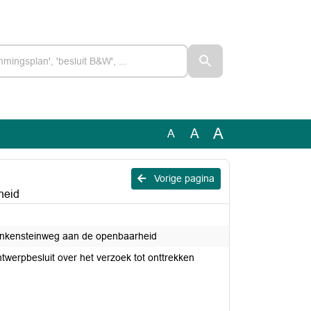
A
A
A
Vorige pagina
heid
Blankensteinweg aan de openbaarheid
twerpbesluit over het verzoek tot onttrekken