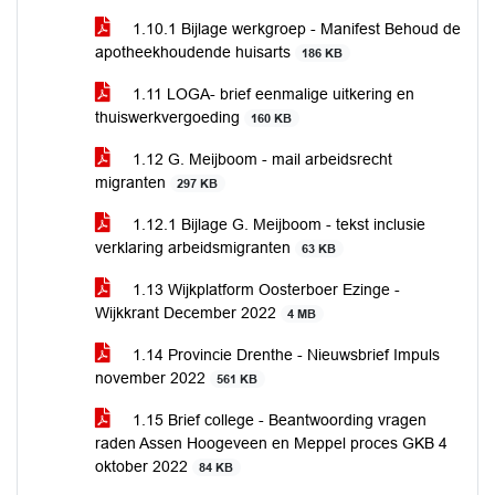
1.10.1 Bijlage werkgroep - Manifest Behoud de
apotheekhoudende huisarts
186 KB
1.11 LOGA- brief eenmalige uitkering en
thuiswerkvergoeding
160 KB
1.12 G. Meijboom - mail arbeidsrecht
migranten
297 KB
1.12.1 Bijlage G. Meijboom - tekst inclusie
verklaring arbeidsmigranten
63 KB
1.13 Wijkplatform Oosterboer Ezinge -
Wijkkrant December 2022
4 MB
1.14 Provincie Drenthe - Nieuwsbrief Impuls
november 2022
561 KB
1.15 Brief college - Beantwoording vragen
raden Assen Hoogeveen en Meppel proces GKB 4
oktober 2022
84 KB