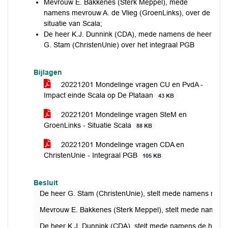
Mevrouw E. Bakkenes (Sterk Meppel), mede
namens mevrouw A. de Vlieg (GroenLinks), over de
situatie van Scala;
De heer K.J. Dunnink (CDA), mede namens de heer
G. Stam (ChristenUnie) over het integraal PGB
Bijlagen
20221201 Mondelinge vragen CU en PvdA -
Impact einde Scala op De Plataan
43 KB
20221201 Mondelinge vragen SteM en
GroenLinks - Situatie Scala
88 KB
20221201 Mondelinge vragen CDA en
ChristenUnie - Integraal PGB
105 KB
Besluit
De heer G. Stam (ChristenUnie), stelt mede namens mevrou
Mevrouw E. Bakkenes (Sterk Meppel), stelt mede namens m
De heer K.J. Dunnink (CDA), stelt mede namens de heer G.