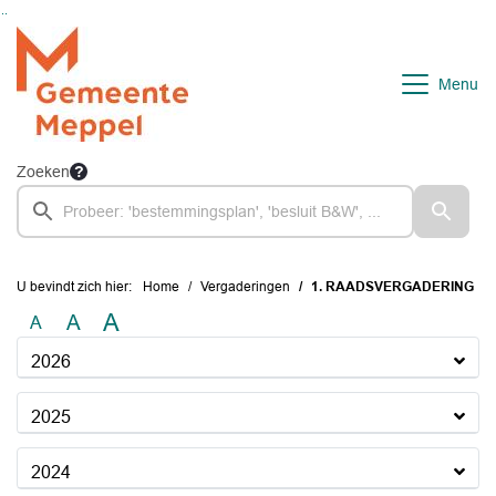
Ga naar de inhoud van deze pagina
Ga naar het zoeken
Ga naar het menu
Menu
Zoeken
U bevindt zich hier:
Home
Vergaderingen
1. RAADSVERGADERING
A
A
A
2026
2025
2024