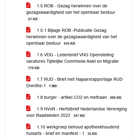
1.5 ROB - Gezag herwinnen over de
gezagswaardigheid van het openbaar bestuur
21 KB
1.5.1 Bijlage ROB -Publicatie Gezag
herwinnen over de gezagswaardigheid van het
openbaar bestuur
816 KB
1.6 VDG - Ledenbrief VNG Openstelling
vacatures Tijdelijke Commissie Asiel en Migratie
176 KB
1.7 RUD - Brief met Najaarsrapportage RUD
Drenthe-1
1 MB
1.8 burger - artikel CO2 en methaan
886 KB
1.9 NVvR - Herfstbrief Nederlandse Vereniging
voor Raadsleden 2022
347 KB
1.10 werkgroep behoud apotheekhoudend
huisarts - brief en manifest - 1
35 KB