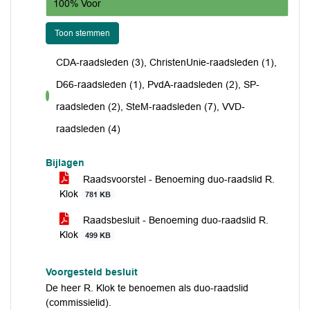
100% Voor
Toon stemmen
CDA-raadsleden (3), ChristenUnie-raadsleden (1),
D66-raadsleden (1), PvdA-raadsleden (2), SP-
voor
raadsleden (2), SteM-raadsleden (7), VVD-
raadsleden (4)
Bijlagen
Raadsvoorstel - Benoeming duo-raadslid R.
Klok
781 KB
Raadsbesluit - Benoeming duo-raadslid R.
Klok
499 KB
Voorgesteld besluit
De heer R. Klok te benoemen als duo-raadslid
(commissielid).