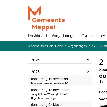
Ga naar de inhoud van deze pagina
Ga naar het zoeken
Ga naar het menu
Dashboard
Vergaderingen
Overzichten
U bevindt zich hier:
Home
Vergaderingen
2 - DE RO
2026
2
Spor
2025
do
2025
donderdag 11 december
19:3
Duurzaam inkopen en Noord IV
2025
donderdag 13 november
Loca
Jeugdhulp en Wonen (inclusief
Urgentieverordening)
Voorz
2025
donderdag 9 oktober
Toel