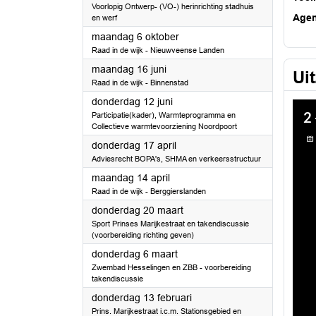
Voorlopig Ontwerp- (VO-) herinrichting stadhuis
Age
en werf
2025
maandag 6 oktober
Raad in de wijk - Nieuwveense Landen
2025
maandag 16 juni
Ui
Raad in de wijk - Binnenstad
2025
donderdag 12 juni
Participatie(kader), Warmteprogramma en
Collectieve warmtevoorziening Noordpoort
2025
donderdag 17 april
Adviesrecht BOPA's, SHMA en verkeersstructuur
2025
maandag 14 april
Raad in de wijk - Berggierslanden
2025
donderdag 20 maart
Sport Prinses Marijkestraat en takendiscussie
(voorbereiding richting geven)
2025
donderdag 6 maart
Zwembad Hesselingen en ZBB - voorbereiding
takendiscussie
2025
donderdag 13 februari
Prins. Marijkestraat i.c.m. Stationsgebied en