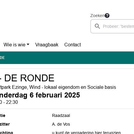
Zoeken
Wie is wie
Vraagbaak
Contact
NDE
 - DE RONDE
tpark Ezinge, Wind - lokaal eigendom en Sociale basis
nderdag 6 februari 2025
0 - 22:30
tie
Raadzaal
itter
A. de Vos
ichting
u kunt de vergadering hier terugzien