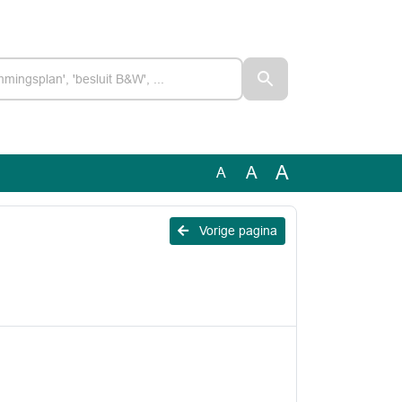
A
A
A
Vorige pagina