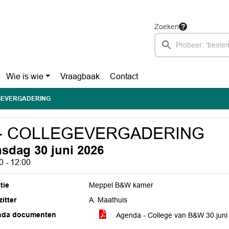
Zoeken
Wie is wie
Vraagbaak
Contact
EGEVERGADERING
 - COLLEGEVERGADERING
nsdag 30 juni 2026
0 - 12:00
tie
Meppel B&W kamer
itter
A. Maathuis
nda documenten
Agenda - College van B&W 30 jun