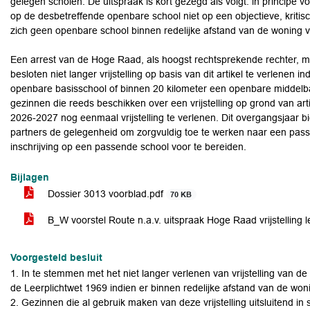
gelegen scholen. De uitspraak is kort gezegd als volgt: in principe vo
op de desbetreffende openbare school niet op een objectieve, kritische
zich geen openbare school binnen redelijke afstand van de woning v
Een arrest van de Hoge Raad, als hoogst rechtsprekende rechter, m
besloten niet langer vrijstelling op basis van dit artikel te verlenen
openbare basisschool of binnen 20 kilometer een openbare middelba
gezinnen die reeds beschikken over een vrijstelling op grond van art
2026-2027 nog eenmaal vrijstelling te verlenen. Dit overgangsjaar b
partners de gelegenheid om zorgvuldig toe te werken naar een pass
inschrijving op een passende school voor te bereiden.
Bijlagen
Dossier 3013 voorblad.pdf
70 KB
B_W voorstel Route n.a.v. uitspraak Hoge Raad vrijstelling l
Voorgesteld besluit
1. In te stemmen met het niet langer verlenen van vrijstelling van de i
de Leerplichtwet 1969 indien er binnen redelijke afstand van de won
2. Gezinnen die al gebruik maken van deze vrijstelling uitsluitend in 