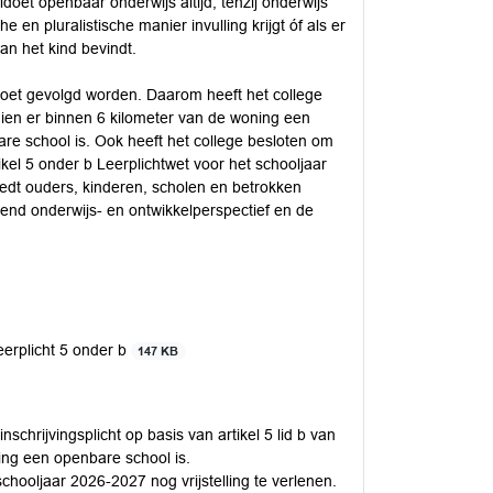
ldoet openbaar onderwijs altijd, tenzij onderwijs
 en pluralistische manier invulling krijgt óf als er
an het kind bevindt.
oet gevolgd worden. Daarom heeft het college
 indien er binnen 6 kilometer van de woning een
re school is. Ook heeft het college besloten om
ikel 5 onder b Leerplichtwet voor het schooljaar
iedt ouders, kinderen, scholen en betrokken
end onderwijs- en ontwikkelperspectief en de
eerplicht 5 onder b
147 KB
nschrijvingsplicht op basis van artikel 5 lid b van
ing een openbare school is.
schooljaar 2026-2027 nog vrijstelling te verlenen.