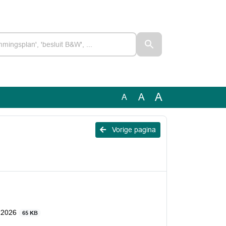
A
A
A
Vorige pagina
i 2026
65 KB