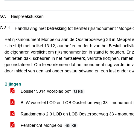
G.3
Bespreekstukken
G.3.1
Handhaving met betrekking tot herstel rijksmonument “Monpe
Het rijksmonument Monpelou aan de Oosterboerweg 33 in Meppel is de
is in strijd met artikel 13.12, aanhef en onder b van het Besluit activi
de eigenaren verplicht om rijksmonumenten in stand te houden. Er z
het rieten dak, scheuren in het metselwerk, verrotte kozijnen, ram
geconstateerd. Om te voorkomen dat het monument nog verder in v
door middel van een last onder bestuursdwang en een last onder 
Bijlagen
Dossier 3014 voorblad.pdf
72 KB
B_W voorstel LOD en LOB Oosterboerweg 33 - monument
Raadsmemo 2.0 LOD en LOB Oosterboerweg 33 - monum
Persbericht Monpelou
151 KB