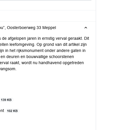
lou”, Oosterboerweg 33 Meppel
 afgelopen jaren in ernstig verval geraakt. Dit
teiten leefomgeving. Op grond van dit artikel zijn
ijn in het rijksmonument onder andere gaten in
en en deuren en bouwvallige schoorstenen
erval raakt, wordt nu handhavend opgetreden
dwangsom.
139 KB
ent
102 KB