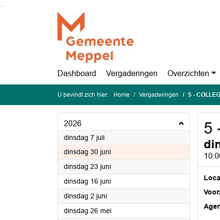
Ga naar de inhoud van deze pagina
Ga naar het zoeken
Ga naar het menu
Dashboard
Vergaderingen
Overzichten
U bevindt zich hier:
Home
Vergaderingen
5 - COLL
2026
5
2026
dinsdag 7 juli
di
2026
dinsdag 30 juni
10:0
2026
dinsdag 23 juni
Loca
2026
dinsdag 16 juni
Voorz
2026
dinsdag 2 juni
Age
2026
dinsdag 26 mei