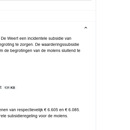
n De Weert een incidentele subsidie van
egroting te zorgen. De waarderingssubsidie
om de begrotingen van de molens sluitend te
jt
131 KB
enen van respectievelijk € 6.605 en € 6.085.
ele subsidieregeling voor de molens.