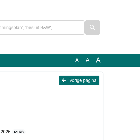
A
A
A
Vorige pagina
i 2026
61 KB