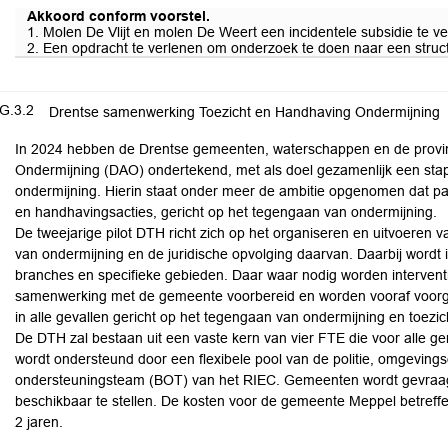
Akkoord conform voorstel.
1. Molen De Vlijt en molen De Weert een incidentele subsidie te ve
2. Een opdracht te verlenen om onderzoek te doen naar een struct
G.3.2
Drentse samenwerking Toezicht en Handhaving Ondermijning
In 2024 hebben de Drentse gemeenten, waterschappen en de provin
Ondermijning (DAO) ondertekend, met als doel gezamenlijk een sta
ondermijning. Hierin staat onder meer de ambitie opgenomen dat par
en handhavingsacties, gericht op het tegengaan van ondermijning.
De tweejarige pilot DTH richt zich op het organiseren en uitvoeren va
van ondermijning en de juridische opvolging daarvan. Daarbij wordt 
branches en specifieke gebieden. Daar waar nodig worden interven
samenwerking met de gemeente voorbereid en worden vooraf voorgel
in alle gevallen gericht op het tegengaan van ondermijning en toezich
De DTH zal bestaan uit een vaste kern van vier FTE die voor alle g
wordt ondersteund door een flexibele pool van de politie, omgevings
ondersteuningsteam (BOT) van het RIEC. Gemeenten wordt gevraag
beschikbaar te stellen. De kosten voor de gemeente Meppel betreff
2 jaren.