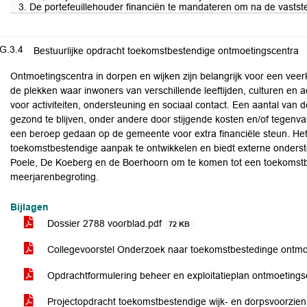
3. De portefeuillehouder financiën te mandateren om na de vastst
G.3.4
Bestuurlijke opdracht toekomstbestendige ontmoetingscentra
Ontmoetingscentra in dorpen en wijken zijn belangrijk voor een veer
de plekken waar inwoners van verschillende leeftijden, culturen 
voor activiteiten, ondersteuning en sociaal contact. Een aantal van 
gezond te blijven, onder andere door stijgende kosten en/of tegenv
een beroep gedaan op de gemeente voor extra financiële steun. Het
toekomstbestendige aanpak te ontwikkelen en biedt externe onders
Poele, De Koeberg en de Boerhoorn om te komen tot een toekomst
meerjarenbegroting.
Bijlagen
Dossier 2788 voorblad.pdf
72 KB
Collegevoorstel Onderzoek naar toekomstbestedinge ontm
Opdrachtformulering beheer en exploitatieplan ontmoeting
Projectopdracht toekomstbestendige wijk- en dorpsvoorzie