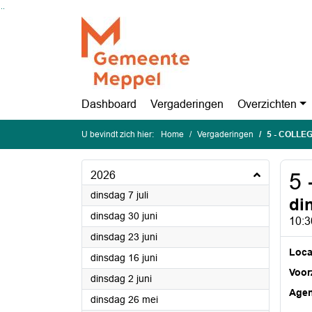
Ga naar de inhoud van deze pagina
Ga naar het zoeken
Ga naar het menu
Dashboard
Vergaderingen
Overzichten
U bevindt zich hier:
Home
Vergaderingen
5 - COLL
2026
5
2026
dinsdag 7 juli
di
2026
dinsdag 30 juni
10:3
2026
dinsdag 23 juni
Loca
2026
dinsdag 16 juni
Voorz
2026
dinsdag 2 juni
Age
2026
dinsdag 26 mei