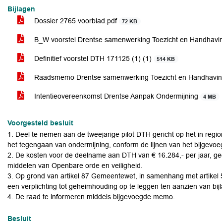
Bijlagen
Dossier 2765 voorblad.pdf
72 KB
B_W voorstel Drentse samenwerking Toezicht en Handhavi
Definitief voorstel DTH 171125 (1) (1)
514 KB
Raadsmemo Drentse samenwerking Toezicht en Handhavin
Intentieovereenkomst Drentse Aanpak Ondermijning
4 MB
Voorgesteld besluit
1. Deel te nemen aan de tweejarige pilot DTH gericht op het in regi
het tegengaan van ondermijning, conform de lijnen van het bijgevo
2. De kosten voor de deelname aan DTH van € 16.284,- per jaar, ge
middelen van Openbare orde en veiligheid.
3. Op grond van artikel 87 Gemeentewet, in samenhang met artikel 
een verplichting tot geheimhouding op te leggen ten aanzien van bijl
4. De raad te informeren middels bijgevoegde memo.
Besluit