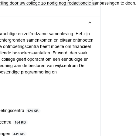
elling door uw college zo nodig nog redactionele aanpassingen te doen
krachtige en zelfredzame samenleving. Het zijn
en achtergronden samenkomen en elkaar ontmoeten
de ontmoetingscentra heeft moeite om financieel
allende bezoekersaantallen. Er wordt dan vaak
 college geeft opdracht om een eenduidige en
teuning aan de besturen van wijkcentrum De
bestendige programmering en
oetingscentra
124 KB
scentra
154 KB
ningen
431 KB