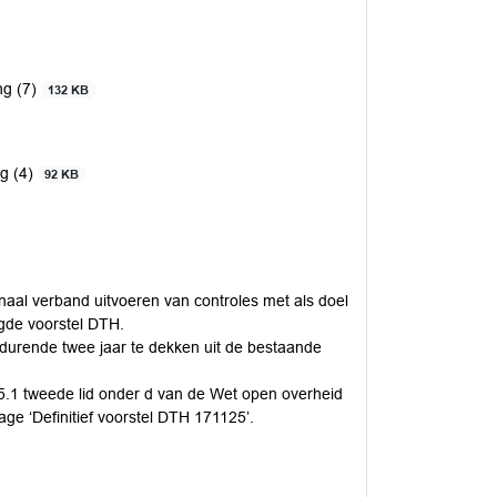
ng (7)
132 KB
g (4)
92 KB
onaal verband uitvoeren van controles met als doel
egde voorstel DTH.
durende twee jaar te dekken uit de bestaande
5.1 tweede lid onder d van de Wet open overheid
age ‘Definitief voorstel DTH 171125’.