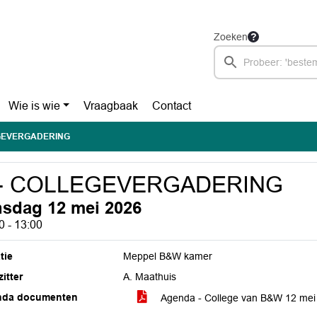
Zoeken
Wie is wie
Vraagbaak
Contact
EGEVERGADERING
 - COLLEGEVERGADERING
nsdag 12 mei 2026
0 - 13:00
tie
Meppel B&W kamer
itter
A. Maathuis
nda documenten
Agenda - College van B&W 12 me