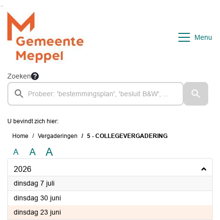
Ga naar de inhoud van deze pagina
Ga naar het zoeken
Ga naar het menu
Menu
Zoeken
U bevindt zich hier:
Home
Vergaderingen
5 - COLLEGEVERGADERING
A
A
A
2026
2026
dinsdag 7 juli
2026
dinsdag 30 juni
2026
dinsdag 23 juni