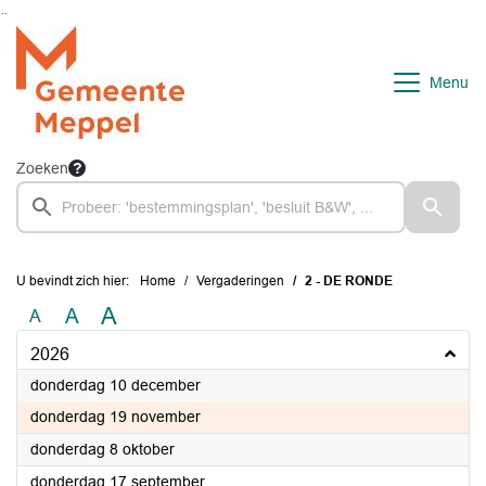
Ga naar de inhoud van deze pagina
Ga naar het zoeken
Ga naar het menu
Menu
Zoeken
U bevindt zich hier:
Home
Vergaderingen
2 - DE RONDE
A
A
A
2026
2026
donderdag 10 december
2026
donderdag 19 november
2026
donderdag 8 oktober
2026
donderdag 17 september