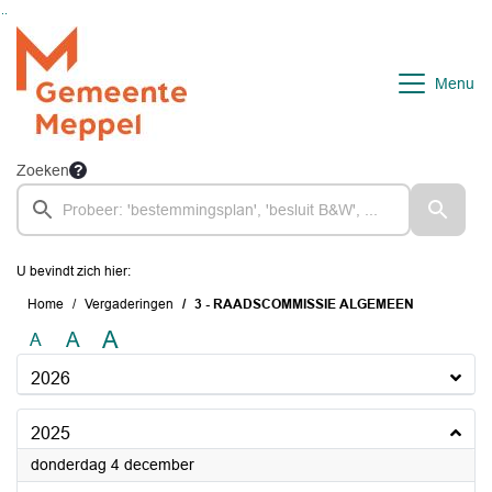
Ga naar de inhoud van deze pagina
Ga naar het zoeken
Ga naar het menu
Menu
Zoeken
U bevindt zich hier:
Home
Vergaderingen
3 - RAADSCOMMISSIE ALGEMEEN
A
A
A
2026
2025
2025
donderdag 4 december